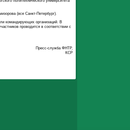
гского политехнического университета
изорова (все Санкт-Петербург).
или командирующих организаций. В
участников проводится в соответствии с
Пресс-служба ФНТР,
КСР