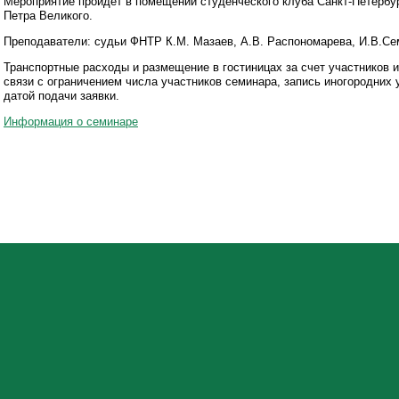
Мероприятие пройдет в помещении студенческого клуба Санкт-Петербур
Петра Великого.
Преподаватели: судьи ФНТР К.М. Мазаев, А.В. Распономарева, И.В.Сем
Транспортные расходы и размещение в гостиницах за счет участников 
связи с ограничением числа участников семинара, запись иногородних 
датой подачи заявки.
Информация о семинаре