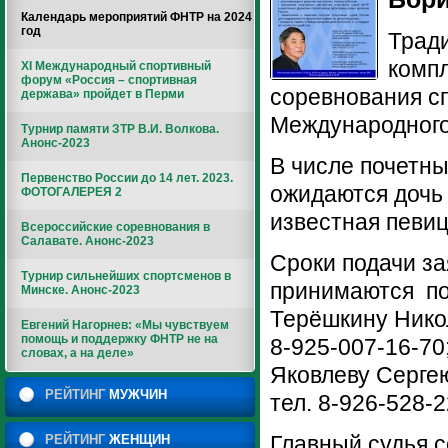
Календарь мероприятий ФНТР на 2024
год
Тради
комп
XI Международный спортивный
форум «Россия – спортивная
соревнования с
держава» пройдет в Перми
Международного
Турнир памяти ЗТР В.И. Волкова.
Анонс-2023
В числе почетны
Первенство России до 14 лет. 2023.
ожидаются дочь
ФОТОГАЛЕРЕЯ 2
известная певиц
Всероссийские соревнования в
Салавате. Анонс-2023
Сроки подачи за
Турнир сильнейших спортсменов в
принимаются по
Минске. Анонс-2023
Терёшкину Нико
Евгений Нагорнев: «Мы чувствуем
помощь и поддержку ФНТР не на
8-925-007-16-70
словах, а на деле»
Яковлеву Серге
РЕЙТИНГ
МУЖЧИН
тел. 8-926-528-2
Главный судья 
РЕЙТИНГ
ЖЕНЩИН