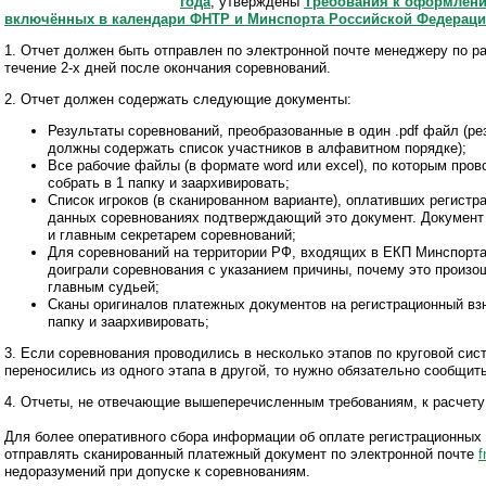
года
, утверждены
Требования к оформлени
включённых в календари ФНТР и Минспорта Российской Федерац
1. Отчет должен быть отправлен по электронной почте менеджеру по расч
течение 2-х дней после окончания соревнований.
2. Отчет должен содержать следующие документы:
Результаты соревнований, преобразованные в один .pdf файл (р
должны содержать список участников в алфавитном порядке);
Все рабочие файлы (в формате word или excel), по которым про
собрать в 1 папку и заархивировать;
Список игроков (в сканированном варианте), оплативших регист
данных соревнованиях подтверждающий это документ. Документ
и главным секретарем соревнований;
Для соревнований на территории РФ, входящих в ЕКП Минспорта 
доиграли соревнования с указанием причины, почему это произ
главным судьей
;
Сканы оригиналов платежных документов на регистрационный вз
папку и заархивировать;
3. Если соревнования проводились в несколько этапов по круговой сис
переносились из одного этапа в другой, то нужно обязательно сообщит
4. Отчеты, не отвечающие вышеперечисленным требованиям, к расчету
Для более оперативного сбора информации об оплате регистрационны
отправлять сканированный платежный документ по электронной почте
f
недоразумений при допуске к соревнованиям.