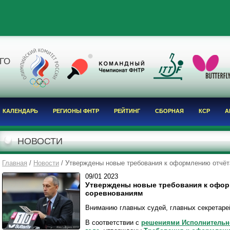
Я
ГО
КАЛЕНДАРЬ
РЕГИОНЫ ФНТР
РЕЙТИНГ
СБОРНАЯ
КСР
А
НОВОСТИ
Главная
/
Новости
/ Утверждены новые требования к оформлению отчёта
09/01
2023
Утверждены новые требования к офор
соревнованиям
Вниманию главных судей, главных секретарей
В соответствии с
решениями Исполнительно