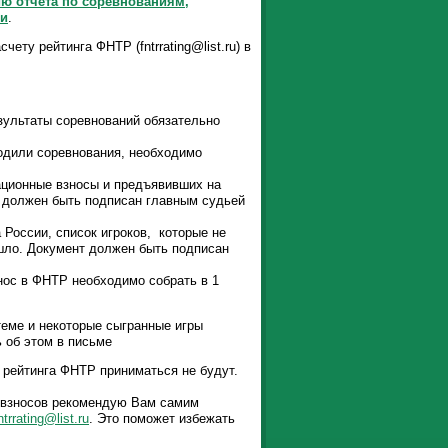
ю отчёта по соревнованиям,
ии
.
ету рейтинга ФНТР (fntrrating@list.ru) в
езультаты соревнований обязательно
водили соревнования, необходимо
рационные взносы и предъявивших на
 должен быть подписан главным судьей
России, список игроков, которые не
ошло. Документ должен быть подписан
нос в ФНТР необходимо собрать в 1
теме и некоторые сыгранные игры
ь об этом в письме
 рейтинга ФНТР приниматься не будут.
х взносов рекомендую Вам самим
ntrrating@list.ru
. Это поможет избежать