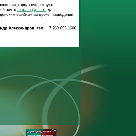
рождения, город) существуют
ной почте
fntrrating@list.ru
для
удейским ошибкам во время проведения
андр Александров
, тел.: +7 960 055 1606