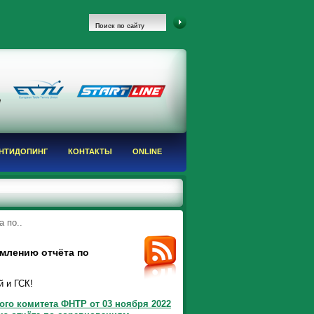
НТИДОПИНГ
КОНТАКТЫ
ONLINE
 по..
млению отчёта по
 и ГСК!
го комитета ФНТР от 03 ноября 2022