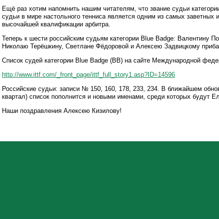
Ещё раз хотим напомнить нашим читателям, что звание судьи категори
судьи в мире настольного тенниса является одним из самых заветных 
высочайшей квалификации арбитра.
Теперь к шести российским судьям категории Blue Badge: Валентину П
Николаю Терёшкину, Светлане Фёдоровой и Алексею Задвицкому приба
Список судей категории Blue Badge (BB) на сайте Международной феде
http://www.ittf.com/_front_page/ittf_full_story1.asp?ID=14596
Российские судьи: записи № 150, 160, 178, 233, 234. В ближайшем обно
квартал) список пополнится и новыми именами, среди которых будут Е
Наши поздравления Алексею Кизилову!