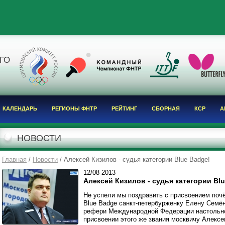
Я
ГО
КАЛЕНДАРЬ
РЕГИОНЫ ФНТР
РЕЙТИНГ
СБОРНАЯ
КСР
А
НОВОСТИ
Главная
/
Новости
/ Алексей Кизилов - судья категории Blue Badge!
12/08
2013
Алексей Кизилов - судья категории Bl
Не успели мы поздравить с присвоением почё
Blue Badge санкт-петербурженку Елену Семён
рефери Международной Федерации настольно
присвоении этого же звания москвичу Алексе