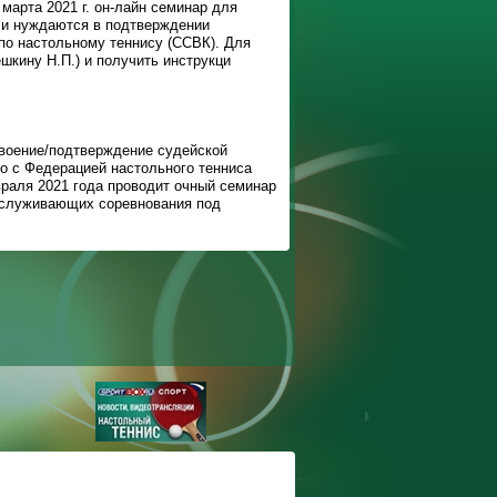
марта 2021 г. он-лайн семинар для
ли нуждаются в подтверждении
 по настольному теннису (ССВК). Для
ёшкину Н.П.) и получить инструкци
воение/подтверждение судейской
но с Федерацией настольного тенниса
враля 2021 года проводит очный семинар
бслуживающих соревнования под