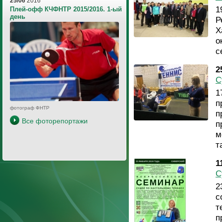
25/06
2016
1
Плей-офф КЧФНТР 2015/2016. 1-ый
день
Р
Х
о
с
2
С
1
п
фотограф ФНТР
п
Все фоторепортажи
п
м
т
1
С
2
с
т
п