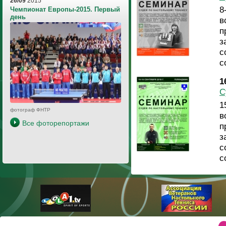
26/09
2015
8
Чемпионат Европы-2015. Первый
день
в
п
з
с
с
1
С
1
фотограф ФНТР
в
Все фоторепортажи
п
з
с
с