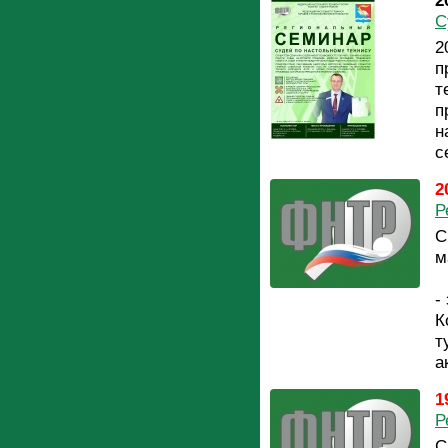
2
С
2
п
т
п
н
с
2
Р
С
м
-
К
т
a
1
Р
С