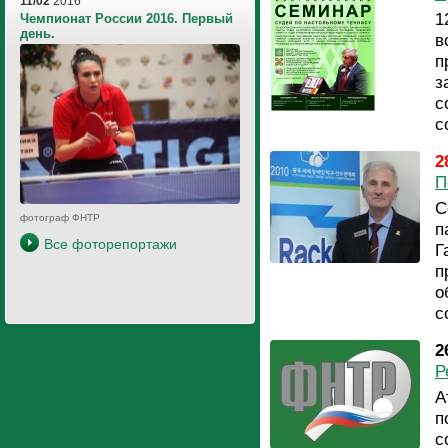
11/02
2016
1
Чемпионат России 2016. Первый
день.
в
п
з
с
с
2
П
С
фотограф ФНТР
п
Все фоторепортажи
Г
п
о
с
2
Р
А
п
с