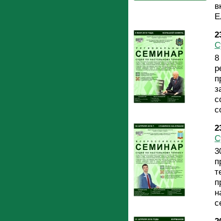
в
Е
2
С
8
р
п
з
с
с
2
С
3
п
т
п
н
с