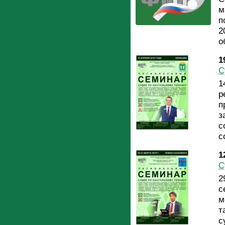
м
п
2
о
1
С
1
р
п
з
с
с
1
С
2
с
м
т
с