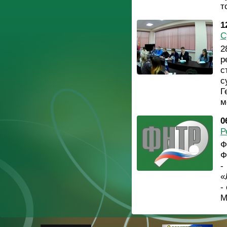
т
1
С
2
р
с
с
Г
м
0
Р
Ф
Ф
-
«
-
М