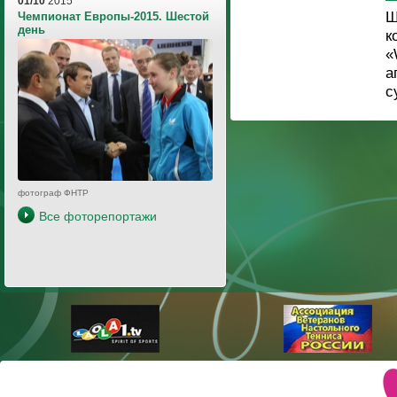
01/10
2015
Ш
Чемпионат Европы-2015. Шестой
день
к
«
а
с
фотограф ФНТР
Все фоторепортажи