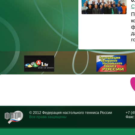
0
С
П
к
ф
д
г
© 2012 Федерация настольного тенниса России
+7 (4
Все права защищены
Факс: