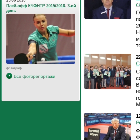
25/06
2016
с
Плей-офф КЧФНТР 2015/2016. 3-ий
день
Г
п
2
Н
м
т
2
С
фотограф
С
Все фоторепортажи
с
В
н
г
М
1
Р
Ф
Ф