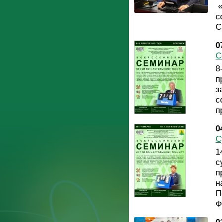
«
с
С
0
С
8
п
з
с
п
0
С
1
с
п
н
П
Ф