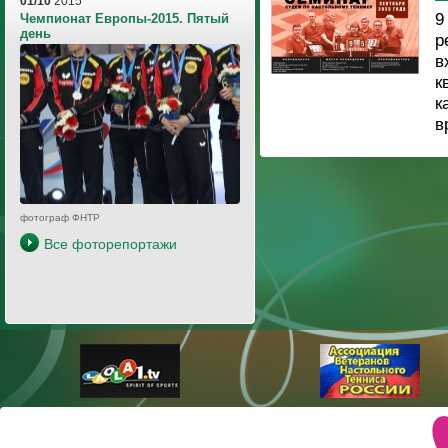
01/10
2015
9
Чемпионат Европы-2015. Пятый
день
р
в
к
к
в
фотограф ФНТР
Все фоторепортажи