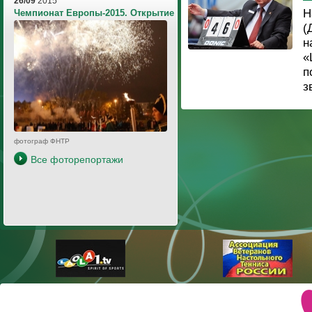
26/09
2015
Н
Чемпионат Европы-2015. Открытие
(
н
«
п
з
фотограф ФНТР
Все фоторепортажи