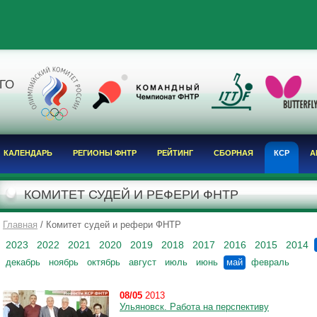
Я
ГО
КАЛЕНДАРЬ
РЕГИОНЫ ФНТР
РЕЙТИНГ
СБОРНАЯ
КСР
А
КОМИТЕТ СУДЕЙ И РЕФЕРИ ФНТР
Главная
/ Комитет судей и рефери ФНТР
2023
2022
2021
2020
2019
2018
2017
2016
2015
2014
декабрь
ноябрь
октябрь
август
июль
июнь
май
февраль
08/05
2013
Ульяновск. Работа на перспективу