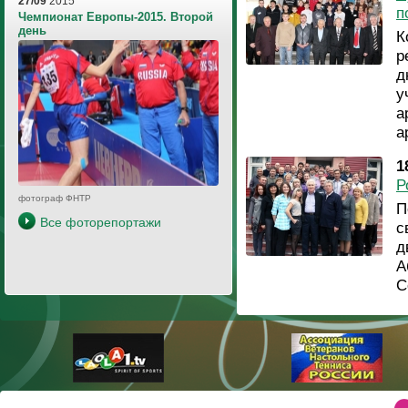
27/09
2015
п
Чемпионат Европы-2015. Второй
день
К
р
д
у
а
а
1
Р
фотограф ФНТР
П
Все фоторепортажи
с
д
А
С